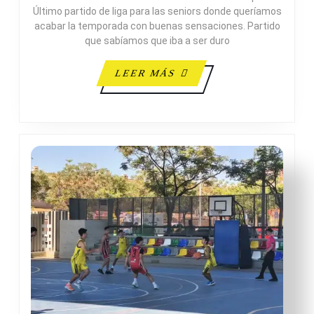
32
Último partido de liga para las seniors donde queríamos
C.B.
acabar la temporada con buenas sensaciones. Partido
CAMPELLO
que sabíamos que iba a ser duro
LEER
LEER MÁS
MÁS