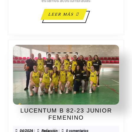
estamos acostumbradas
ADES
LEER
LEER MÁS
MÁS
LUCENTUM B 82-23 JUNIOR
LUCENTUM
FEMENINO
B
82-
04/2026
Redacción
04/2026
|
Redacción
|
0 comentarios