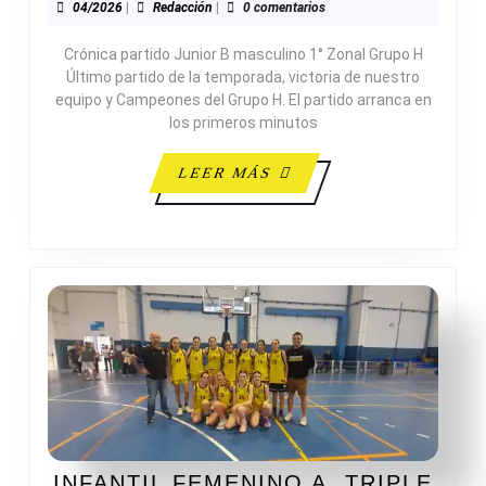
38-
04/2026
Redacción
04/2026
|
Redacción
|
0 comentarios
98
Crónica partido Junior B masculino 1° Zonal Grupo H
JUNIOR
Último partido de la temporada, victoria de nuestro
MASCULINO
equipo y Campeones del Grupo H. El partido arranca en
B
los primeros minutos
LEER
LEER MÁS
MÁS
INFANTIL FEMENINO A, TRIPLE