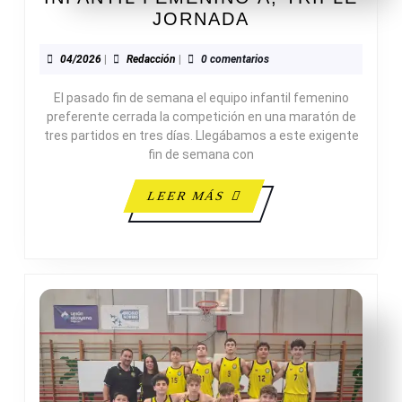
INFANTIL
JORNADA
FEMENINO
A,
04/2026
Redacción
04/2026
|
Redacción
|
0 comentarios
TRIPLE
El pasado fin de semana el equipo infantil femenino
JORNADA
preferente cerrada la competición en una maratón de
tres partidos en tres días. Llegábamos a este exigente
fin de semana con
LEER
LEER MÁS
MÁS