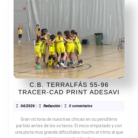
C.B. TERRALFÁS 55-96
C.B.
TRACER-CAD PRINT ADESAVI
TERR
55-
04/2026
Redacción
04/2026
|
Redacción
|
0 comentarios
96
Gran victoria de nuestras chicas en su penúltimo
TRAC
partido antes de los octavos. El inicio empatado y con
CAD
una pista muy grande dificultaba mucho el ritmo al que
PRIN