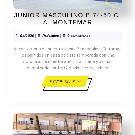
JUNIOR MASCULINO B 74-50 C.
JUNIOR
A. MONTEMAR
MASCULINO
B
04/2026
Redacción
04/2026
|
Redacción
|
0 comentarios
74-
Nueva victoria de nuestro Junior B masculino. Cerramos
50
los partidos en casa de esta temporada con una
C.
victoria ante nuestra afición. Jornada y partido
A.
complicado contra C. A. Montemar, debido
MONTEMAR
LEER
LEER MÁS
MÁS