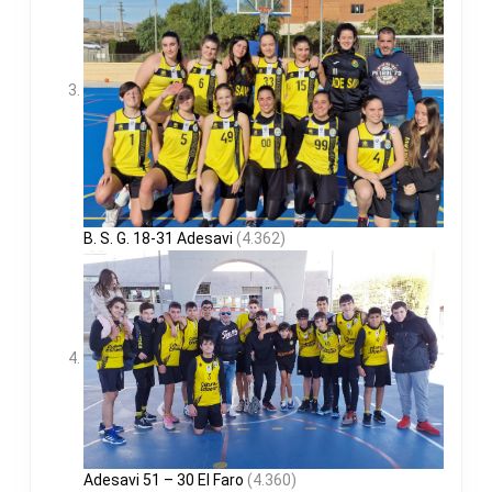
B. S. G. 18-31 Adesavi
(4.362)
Adesavi 51 – 30 El Faro
(4.360)