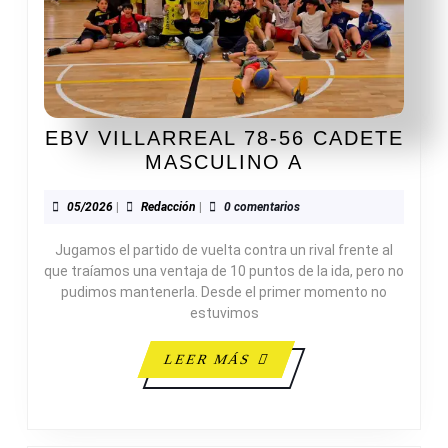
EBV VILLARREAL 78-56 CADETE
EBV
MASCULINO A
VILLARREAL
78-
05/2026
Redacción
05/2026
|
Redacción
|
0 comentarios
56
Jugamos el partido de vuelta contra un rival frente al
CADETE
que traíamos una ventaja de 10 puntos de la ida, pero no
MASCULINO
pudimos mantenerla. Desde el primer momento no
A
estuvimos
LEER
LEER MÁS
MÁS