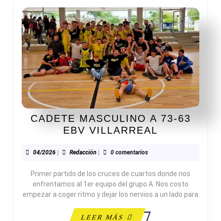
CADETE MASCULINO A 73-63
CADETE
EBV VILLARREAL
MASCULIN
A
04/2026
Redacción
04/2026
|
Redacción
|
0 comentarios
73-
Primer partido de los cruces de cuartos donde nos
63
enfrentamos al 1er equipo del grupo A. Nos costo
EBV
empezar a coger ritmo y dejar los nervios a un lado para
VILLARREA
LEER
LEER MÁS