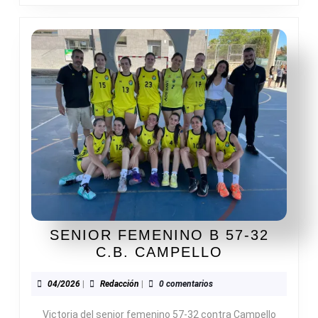
SENIOR FEMENINO B 57-32
SENIOR
C.B. CAMPELLO
FEMENINO
B
04/2026
Redacción
04/2026
|
Redacción
|
0 comentarios
57-
Victoria del senior femenino 57-32 contra Campello