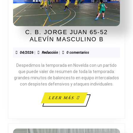
C. B. JORGE JUAN 65-52
C.
ALEVÍN MASCULINO B
B.
JORGE
04/2026
Redacción
04/2026
|
Redacción
|
0 comentarios
JUAN
Despedimos la temporada en Novelda con un partido
65-
que puede valer de resumen de toda la temporada:
52
grandes minutos de baloncesto en equipo intercalados
ALEVÍN
con despistes defensivos y ataques individuales.
MASCUL
B
LEER
LEER MÁS
MÁS