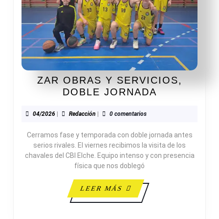
ZAR OBRAS Y SERVICIOS,
ZAR
DOBLE JORNADA
OBRAS
Y
04/2026
Redacción
04/2026
|
Redacción
|
0 comentarios
SERVICIOS
Cerramos fase y temporada con doble jornada antes
DOBLE
serios rivales. El viernes recibimos la visita de los
JORNADA
chavales del CBI Elche. Equipo intenso y con presencia
física que nos doblegó
LEER
LEER MÁS
MÁS