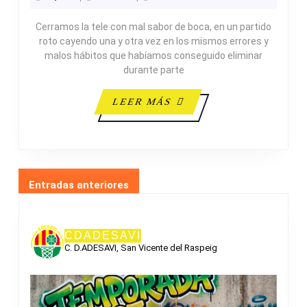
23
Cerramos la tele con mal sabor de boca, en un partido
JUNIOR
roto cayendo una y otra vez en los mismos errores y
FEMENINO
malos hábitos que habíamos conseguido eliminar
durante parte
LEER
LEER MÁS
MÁS
NAVEGACIÓN
Entradas anteriores
DE
ENTRADAS
CDADESAVI
C. D.ADESAVI, San Vicente del Raspeig